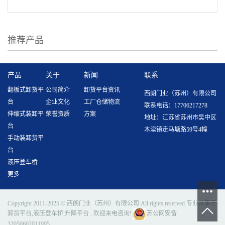
实...
推荐产品
产品
关于
新闻
联系
翻板式卸货平
公司简介
卸货平台资讯
西朗门业（苏州）有限公司
台
企业文化
工厂仓储物流
联系电话：17706217278
伸缩式装卸平
荣誉资质
方案
地址：江苏省苏州市吴中区
台
木渎镇走马塘路59号4幢
手动装卸货平
台
液压登车桥
更多
Copyright 2011-2025 © 西朗门业（苏州）有限公司 All rights reserved 专业从事于
卸货平台
,
液压登车桥
,
升降平台
, 欢迎来电咨询!
苏公网安备
32050602011995