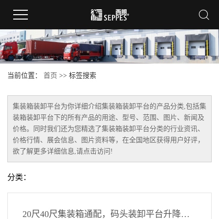
当前位置：
首页
>> 标签搜索
集装箱装卸平台
为你详细介绍
集装箱装卸平台
的产品分类,包括
集
装箱装卸平台
下的所有产品的用途、型号、范围、图片、新闻及
价格。同时我们还为您精选了
集装箱装卸平台
分类的行业资讯、
价格行情、展会信息、图片资料等，在全国地区获得用户好评，
欲了解更多详细信息,请点击访问!
分类：
20尺40尺集装箱通配，码头装卸平台升降调节无缝对接，防滑防坠