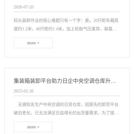
2026-07-20
码头装卸作业的核心难题只有一个字：差。20尺柜车厢高
度约1.2米，40尺柜约1.4米，加上轮胎气压差异、装载量
不同、码头地面标高不一致，同一批到港集装箱停在月台
more +
前的高度差可以超过300mm。传统铁板搭...
集装箱装卸平台助力日企中央空调仓库升级转型
2025-02-26
无锡知名生产中央空调的日资仓库，因原先的卸货平台
破旧老化，已无法满足日益增长的出货量需求。为了提升
仓库的运作效率与安全性，客户果断引入新款集装箱装卸
more +
平台进行替换，为日企中央空调仓库进行了全面升级，