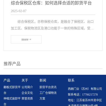
综合保税区仓库：如何选择合适的卸货平台
2025-02-07
综合保税区，亦称保税仓库，是融合了保税区、出口
加工区、保税物流区及港口功能于一体的特殊区域，受海
关的严格监督与管理，为商品提供了长期的存储解决方
more +
案。在这片繁忙的综合保税区内，货物经历着频繁的中
转、...
推荐产品
产品
关于
新闻
联系
翻板式卸货平
公司简介
卸货平台资讯
西朗门业（苏州）有限公司
台
企业文化
工厂仓储物流
联系电话：17706217278
伸缩式装卸平
荣誉资质
方案
地址：江苏省苏州市吴中区
台