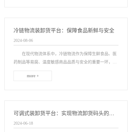
台...
冷链物流装卸货平台：保障食品新鲜与安全
2024-08-06
在现代物流体系中，冷链物流作为保障生鲜食品、医
药制品等易腐、温度敏感商品品质与安全的重要一环，其
重要性日益凸显。而冷链物流装卸货平台，作为连接仓库
more +
与运输车辆的桥梁，更是这一链条中不可或缺的关键节
点...
可调式装卸货平台：实现物流卸货码头的高效对接
2024-06-18