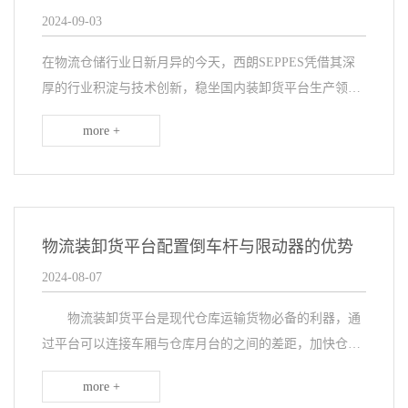
2024-09-03
在物流仓储行业日新月异的今天，西朗SEPPES凭借其深
厚的行业积淀与技术创新，稳坐国内装卸货平台生产领域
的头把交椅。作为该领域的佼佼者，西朗SEPPES不仅与
more +
国内众多知名仓储物流企业如普洛
物流装卸货平台配置倒车杆与限动器的优势
2024-08-07
物流装卸货平台是现代仓库运输货物必备的利器，通
过平台可以连接车厢与仓库月台的之间的差距，加快仓库
的快速搬运货物。平台配置货车限动器和倒车杆，让装卸
more +
货更加精准高效。那倒车杆与限动器是如何更加辅助平