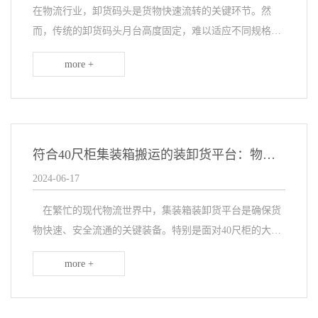
在物流行业，卸货码头是货物快速流转的关键环节。然
而，传统的卸货码头月台高度固定，难以适应不同规格大
小的货车。为了解决这一难题，可调式装卸货平台应运而
more +
生。这种平台通过预留基坑进行安装，能够实现高度的灵
活...
符合40尺柜集装箱搬运的装卸货平台：物流行业的得力助手
2024-06-17
在繁忙的现代物流世界中，集装箱装卸货平台是确保货
物快速、安全流通的关键装备。特别是面对40尺柜的大型
集装箱，一个高效且稳定的装卸货平台显得尤为重要。这
more +
样的平台不仅采用先进的液压驱动技术，还具备稳定的升