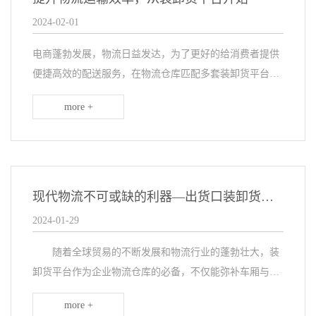
2024-02-01
电商蓬勃发展，物流日益发达，为了更好的给消费者提供
便捷高效的配送服务，在物流仓库匹配多套装卸货平台，
其好用、耐用、适用广的特点不仅加速了物流仓库的搬运
more +
速度，更为企业降低成本、提升效率创造了便利条件。
现代物流不可或缺的利器—出货口装卸货平台
2024-01-29
随着全球贸易的不断发展和物流行业的蓬勃壮大，装
卸货平台作为企业物流仓库的必备，不仅能弥补车厢与月
台之间的差距，而且能提高货物处理效率、保障供应链畅
more +
通。以下详细阐述平台的重要功效。 出货口平