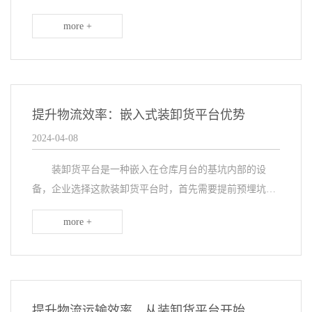
市，室外下沉装卸区平台以其独特的设计和功能，成为安
more +
全高效的物流连接点。本文将详细介绍苏州室外下沉装卸
区...
提升物流效率：嵌入式装卸货平台优势
2024-04-08
装卸货平台是一种嵌入在仓库月台的基坑内部的设
备，企业选择这款装卸货平台时，首先需要提前预埋坑
位，并同时采购平台设备。当基坑浇注完成后，就能直接
more +
安装平台了。企业选择使用嵌入式装卸货平台，主要有以
下优...
提升物流运输效率，从装卸货平台开始