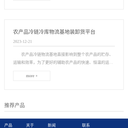
台...
农产品冷链冷库物流基地装卸货平台
2023-12-21
农产品冷链物流基地直接影响到整个农产品的贮存、
运输和效率，为了更好的辅助农产品的快速、恒温的运
输，在冷链物流基地配置多套装卸货平台，那平台哪些设
more +
计和功能来确保农产品冷链物流基地平台能够高效运作的
呢...
推荐产品
产品
关于
新闻
联系