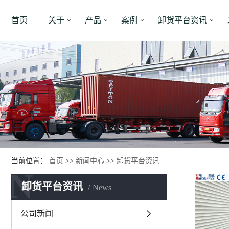
首页
关于
产品
案例
卸货平台资讯
当前位置：
首页
>>
新闻中心
>>
卸货平台资讯
N
卸货平台资讯
News
公司新闻