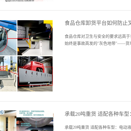
食品仓库卸货平台如何防止
食品仓库对卫生与安全的要求远高于
始终是事故高发的"灰色地带"——货车
承载20吨重货 适配各种车
承载20吨重货 适配各种车型：电动液压登车桥，重载装