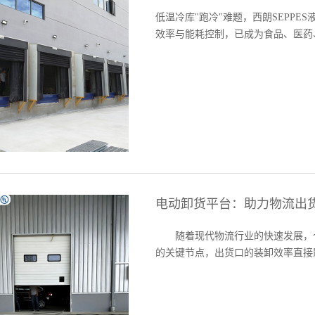
低温冷库"跑冷"难题，西朗SEPP
效率与能耗控制，已成为食品、医药、
电动卸货平台：助力物流出
随着现代物流行业的快速发展，仓
的关键节点，出货口的装卸效率直接影响