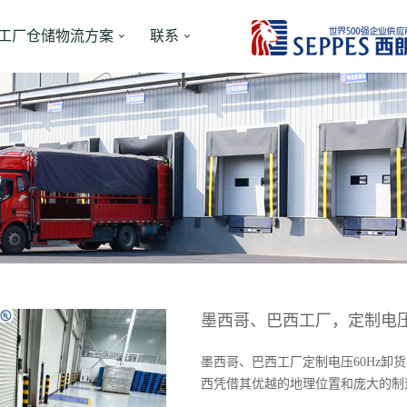
工厂仓储物流方案
联系
墨西哥、巴西工厂，定制电压
墨西哥、巴西工厂定制电压60Hz
西凭借其优越的地理位置和庞大的制造