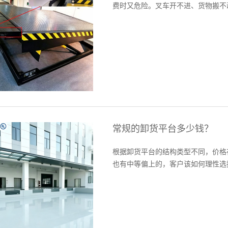
费时又危险。叉车开不进、货物搬不动
常规的卸货平台多少钱？
根据卸货平台的结构类型不同，价格在 
也有中等偏上的，客户该如何理性选择