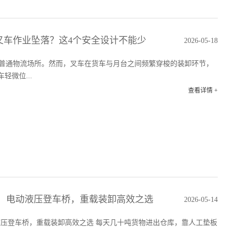
叉车作业坠落？这4个安全设计不能少
2026-05-18
普通物流场所。然而，叉车在货车与月台之间频繁穿梭的装卸环节，
轻微位...
查看详情 +
型：电动液压登车桥，重载装卸高效之选
2026-05-14
卸高效之选 每天几十吨货物进出仓库，靠人工垫板