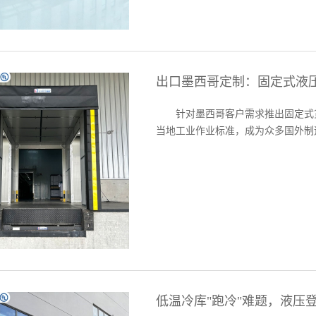
出口墨西哥定制：固定式液
针对墨西哥客户需求推出固定式货
当地工业作业标准，成为众多国外制
低温冷库"跑冷"难题，液压