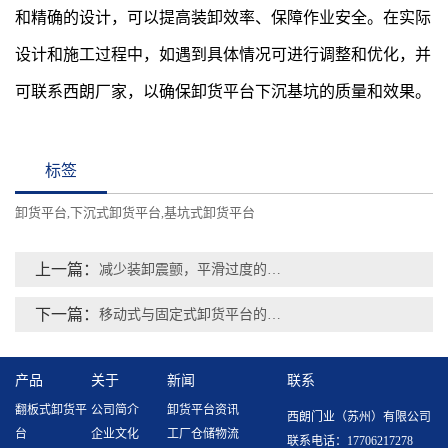
和精确的设计，可以提高装卸效率、保障作业安全。在实际
设计和施工过程中，如遇到具体情况可进行调整和优化，并
可联系西朗厂家，以确保卸货平台下沉基坑的质量和效果。
标签
卸货平台
下沉式卸货平台
基坑式卸货平台
,
,
上一篇：
减少装卸震颤，平滑过度的卸货平台
下一篇：
移动式与固定式卸货平台的差别与应用
产品
关于
新闻
联系
翻板式卸货平
公司简介
卸货平台资讯
西朗门业（苏州）有限公司
台
企业文化
工厂仓储物流
联系电话：17706217278