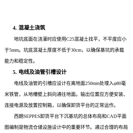
4. 混凝土浇筑
地坑底面在浇灌时应使用C25混凝土找平，不平度应小
于5mm。坑底混凝土厚度不低于30cm，以确保基坑的承载
能力和稳定性。
5. 电线及油管引槽设计
电线及油管的引槽应设计在离地面250mm处埋入φ80毫
米铁管，从地槽壁上斜向通往地面。输出位置应方便安装、
连接电源及放置控制箱，以确保卸货平台的正常运作。
西朗SEPPES卸货平台下沉基坑的总体布局和CAD平面
图编制是物流仓储设施设计中的重要环节。通过合理的布局