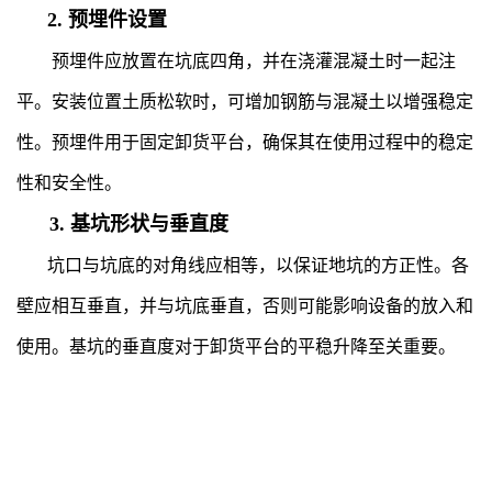
2. 预埋件设置
预埋件应放置在坑底四角，并在浇灌混凝土时一起注
平。安装位置土质松软时，可增加钢筋与混凝土以增强稳定
性。预埋件用于固定卸货平台，确保其在使用过程中的稳定
性和安全性。
3. 基坑形状与垂直度
坑口与坑底的对角线应相等，以保证地坑的方正性。各
壁应相互垂直，并与坑底垂直，否则可能影响设备的放入和
使用。基坑的垂直度对于卸货平台的平稳升降至关重要。