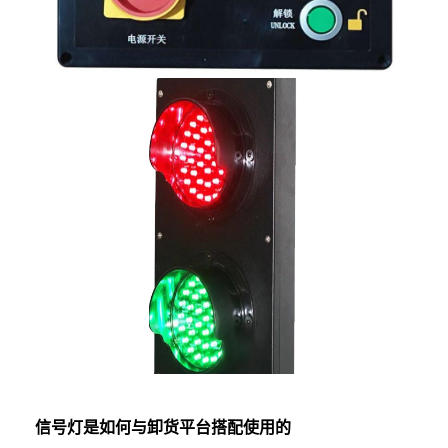
信号灯是如何与卸货平台搭配使用的