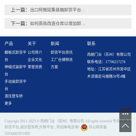
上一篇：
出口阿根廷集装箱卸货平台厂家—西朗SEPPES
下一篇：
如何高效改造仓库以增加卸货平台：策略与实践
产品
关于
新闻
联系
翻板式卸货平
公司简介
卸货平台资讯
西朗门业（苏州）有限公司
台
企业文化
工厂仓储物流
联系电话：17706217278
伸缩式装卸平
荣誉资质
方案
地址：江苏省苏州市吴中区
台
木渎镇走马塘路59号4幢
手动装卸货平
台
液压登车桥
更多
Copyright 2011-2025 © 西朗门业（苏州）有限公司 All rights reserved 专业从事于
卸货平台
,
液压登车桥
,
升降平台
, 欢迎来电咨询!
苏公网安备
32050602011995