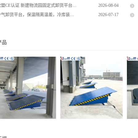
CE认证 新建物流园固定式卸货平台 无缝搭接叉车畅行
2026-08-04
气卸货平台，保温隔离温差，冷库装卸节能又省电
2026-07-17
产品