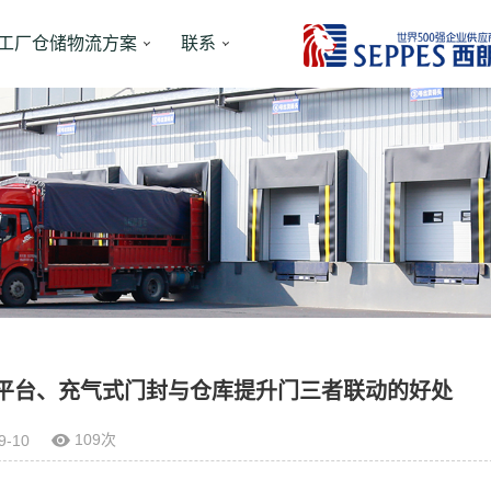
工厂仓储物流方案
联系
平台、充气式门封与仓库提升门三者联动的好处
109次
9-10