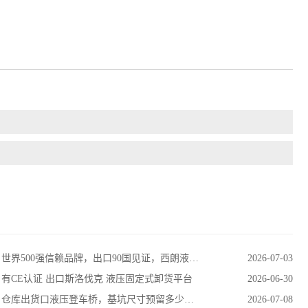
世界500强信赖品牌，出口90国见证，西朗液压登车桥助力巴西仓库
2026-07-03
有CE认证 出口斯洛伐克 液压固定式卸货平台
2026-06-30
仓库出货口液压登车桥，基坑尺寸预留多少？标准一文讲清
2026-07-08