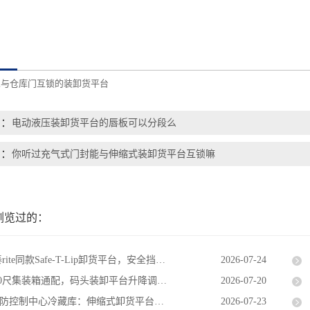
与仓库门互锁的装卸货平台
,
篇：
电动液压装卸货平台的唇板可以分段么
篇：
你听过充气式门封能与伸缩式装卸货平台互锁嘛
浏览过的：
e同款Safe-T-Lip卸货平台，安全挡板承受万磅冲击，作业更安全
2026-07-24
0尺集装箱通配，码头装卸平台升降调节无缝对接，防滑防坠
2026-07-20
控制中心冷藏库：伸缩式卸货平台、充气门封、滑升门协同守护疫苗安全
2026-07-23