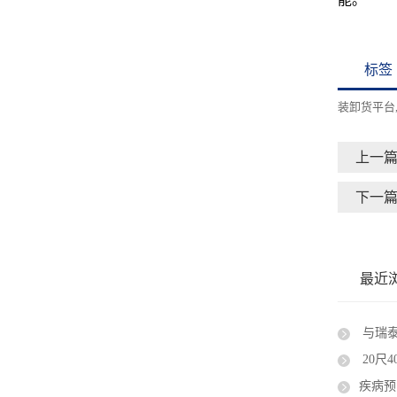
标签
装卸货平台
上一
下一
最近
与瑞泰rit
20尺4
​疾病预防