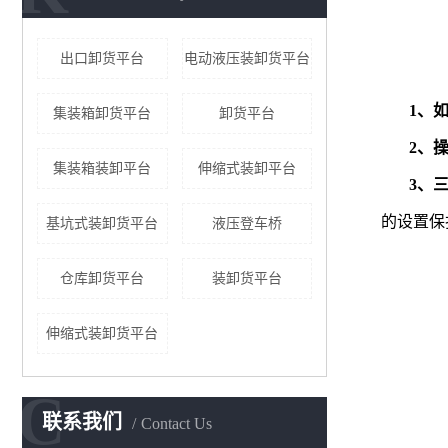
出口卸货平台
电动液压装卸货平台
1、
集装箱卸货平台
卸货平台
2、
集装箱装卸平台
伸缩式装卸平台
3、
的设置保
基坑式装卸货平台
液压登车桥
仓库卸货平台
装卸货平台
伸缩式装卸货平台
C
联系我们
Contact Us