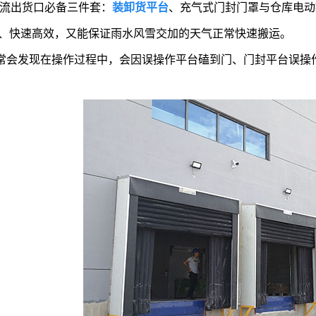
流出货口必备三件套：
装卸货平台
、充气式门封门罩与仓库电动
、快速高效，又能保证雨水风雪交加的天气正常快速搬运。
常会发现在操作过程中，会因误操作平台磕到门、门封平台误操