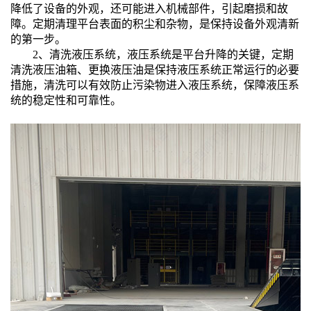
降低了设备的外观，还可能进入机械部件，引起磨损和故
障。定期清理平台表面的积尘和杂物，是保持设备外观清新
的第一步。
2、清洗液压系统，液压系统是平台升降的关键，定期
清洗液压油箱、更换液压油是保持液压系统正常运行的必要
措施，清洗可以有效防止污染物进入液压系统，保障液压系
统的稳定性和可靠性。