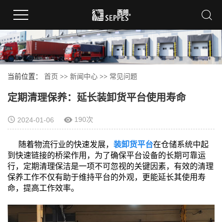
当前位置：
首页
>>
新闻中心
>>
常见问题
定期清理保养：延长装卸货平台使用寿命
190次
2024-01-06
随着物流行业的快速发展，
装卸货平台
在仓储系统中起
到快速链接的桥梁作用，为了确保平台设备的长期可靠运
行，定期清理保洁是一项不可忽视的关键因素，有效的清理
保养工作不仅有助于维持平台的外观，更能延长其使用寿
命，提高工作效率。